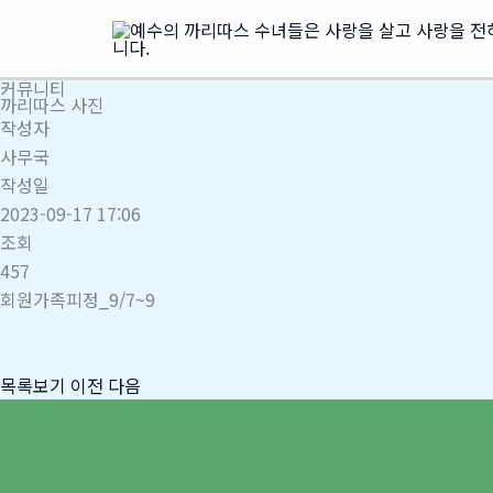
콘
텐
츠
커뮤니티
로
까리따스 사진
건
작성자
너
사무국
뛰
작성일
기
2023-09-17 17:06
조회
457
회원가족피정_9/7~9
목록보기
이전
다음