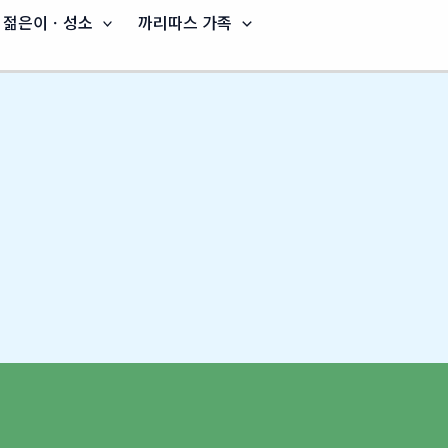
젊은이ㆍ성소
까리따스 가족