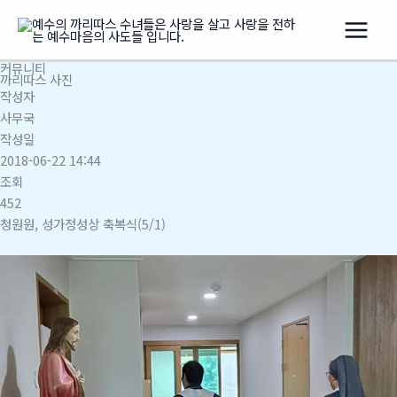
콘
텐
츠
커뮤니티
로
까리따스 사진
건
작성자
너
사무국
뛰
작성일
기
2018-06-22 14:44
조회
452
청원원, 성가정성상 축복식(5/1)