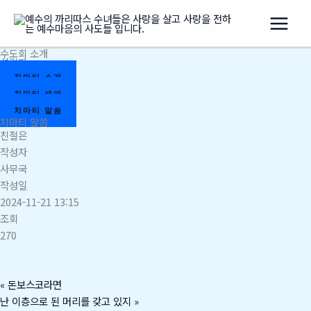
콘
텐
츠
수도회 소개
로
설립자
건
치마티 소개
너
치마티 생애
뛰
치마티 말씀
치마티 말씀
기
친절은
작성자
사무국
작성일
2024-11-21 13:15
조회
270
«
돈보스코라면
난 이층으로 된 머리를 갖고 있지
»