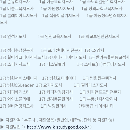
1급 손유희지도사 1급 아동요리지도사 1급 스토리텔링수학지도사
1급 마술교육지도사 1급 자원봉사지도사 1급 창의과학교육지도사
1급 클레이아트지도사 1급 색종이접기지도사 1급 아동청소년스피치지
도사
1급 인성지도사 1급 안전교육지도사 1급 학교보안안전지도사
1급 정리수납전문가 1급 프레젠테이션전문가 1급 CS강사
1급 실버레크레이션지도사1급 이미지메이킹지도사 1급 반려동물행동교정사
1급 스피치지도사 1급 퍼스널컬러 1급 스마트(IT)컴퓨터지도사
1급 병원서비스매니저 1급 병원코디네이터 1급 병원원무행정사
1급 병원CSLeader 1급 요가지도사 1급 필라테스지도사
1급 커피바리스타 1급 커피감정평가사 1급 커피핸드드립전문가
1급 와인소믈리에 1급 반려동물관리사 1급 부동산자산관리사
1급 실버건강지도사 1급 빌딩관리사 단일등급 베이비시터
▶ 지원자격 : 누구나 , 제한없음 (일반인, 대학생, 단체 등 지원가능)
▶ 지원방법 : (
http://www.k-studygood.co.kr
)