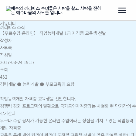
콘
텐
츠
커뮤니티
로
까리따스 소식
건
【무료수강-온라인】 직업능력개발 1급 자격증 교육생 선발
너
작성자
뛰
사무국
기
작성일
2017-03-24 19:17
조회
452
경력개발 ⚫ 능력개발 ⚫ 부모교육의 요람
직업능력개발 자격증 교육생을 선발합니다.
경쟁력 강화 프로그램의 일환으로 국가공인자격증과는 차별화 된 단기간의 수
강기간과
누구나 수강 응시가 가능한 온라인 수업이라는 장점을 가지고 있는 직업능력
개발 자격증
교육을 통해 개인 커리어 관리에 도전할 교육생 선발에 많은 참여를 바랍니다.