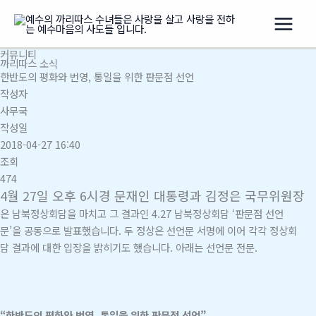
콘
텐
츠
커뮤니티
로
까리따스 소식
건
한반도의 평화와 번영, 통일을 위한 판문점 선언
너
작성자
뛰
사무국
기
작성일
2018-04-27 16:40
조회
474
4월 27일 오후 6시경 문재인 대통령과 김정은 국무위원장
은 남북정상회담을 마치고 그 결과인 4.27 남북정상회담 ‘판문점 선언
문’을 공동으로 발표했습니다. 두 정상은 선언문 서명에 이어 각각 정상회
담 결과에 대한 입장을 밝히기도 했습니다. 아래는 선언문 전문.​
“한반도의 평화와 번영, 통일을 위한 판문점 선언”