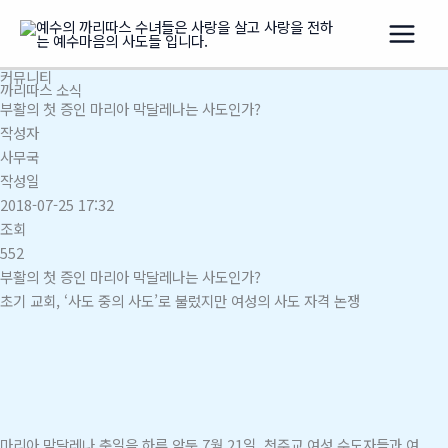
콘
텐
츠
커뮤니티
로
까리따스 소식
건
부활의 첫 증인 마리아 막달레나는 사도인가?
너
작성자
뛰
사무국
기
작성일
2018-07-25 17:32
조회
552
부활의 첫 증인 마리아 막달레나는 사도인가?
초기 교회, ‘사도 중의 사도’로 불렀지만 여성의 사도 자격 논쟁
마리아 막달레나 축일을 하루 앞둔 7월 21일, 천주교 여성 수도자들과 여