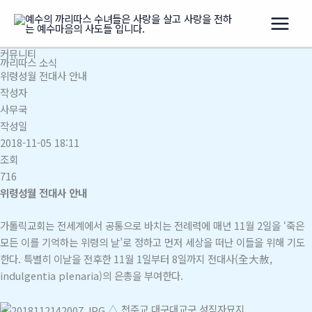
콘
텐
츠
커뮤니티
로
까리따스 소식
건
위령성월 전대사 안내
너
작성자
뛰
사무국
기
작성일
2018-11-05 18:11
조회
716
위령성월 전대사 안내
가톨릭교회는 전세계에서 공통으로 바치는 전례력에 매년 11월 2일을 ‘죽은
모든 이를 기억하는 위령의 날’로 정하고 먼저 세상을 떠난 이들을 위해 기도
한다. 특별히 이날을 전후한 11월 1일부터 8일까지 전대사(全大赦,
indulgentia plenaria)의 은총을 부여한다.
△ 천주교 대구대교구 성직자묘지