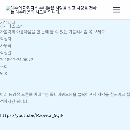
콘
텐
츠
커뮤니티
로
까리따스 소식
건
가톨릭의 아름다움을 한 눈에 볼 수 있는 가톨리시즘 꼭 보세요
너
작성자
뛰
사무국
기
작성일
2018-12-24 06:22
조회
508
아래 동영상 오른쪽 아래부분 톱니바퀴모양을 클릭하셔서 자막을 한국어로 설
정하시면 됩니다.
https://youtu.be/RzowCr_5Qlk