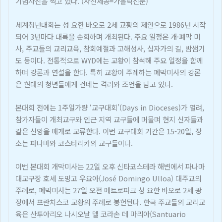
기념사진을 찍고 있다. (사진제공=가톨릭신문)
세계청년대회는 성 요한 바오로 2세 교황의 제안으로 1986년 시작
되어 3년마다 대륙을 순회하며 개최된다. 주요 일정은 개·폐막 미
사, 주교들의 교리교육, 참회예절과 고해성사, 십자가의 길, 밤샘기
도 등이다. 전통적으로 WYD에는 교황이 참석해 주요 일정을 함께
하며 강론과 연설을 한다. 특히 교황이 주례하는 폐막미사의 강론
은 현대의 청년들에게 건네는 격려와 조언을 담고 있다.
본대회 전에는 1주일가량 ‘교구대회’(Days in Dioceses)가 열려,
참가자들이 개최교구와 인근 지역 교구들에 머물며 현지 신자들과
같은 신앙을 매개로 교류한다. 이번 교구대회 기간은 15-20일, 장
소는 파나마와 코스타리카의 교구들이다.
이번 본대회 개막미사는 22일 오후 신타코스테라 해변에서 파나마
대교구장 호세 도밍고 우요아(José Domingo Ulloa) 대주교의
주례로, 폐막미사는 27일 오전 메트로파크 성 요한 바오로 2세 광
장에서 프란치스코 교황의 주례로 봉헌된다. 한국 주교들의 교리교
육은 산투아리오 나시오날 델 코라손 데 마리아(Santuario