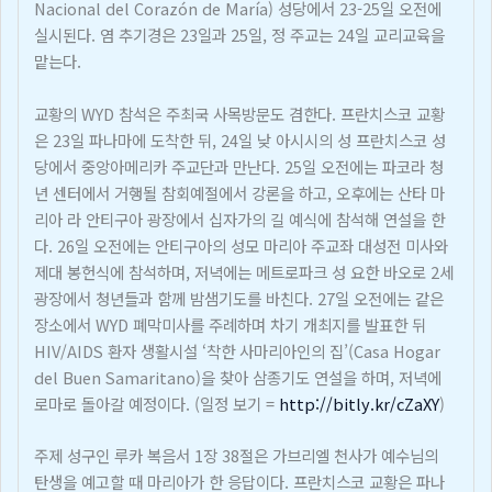
Nacional del Corazón de María) 성당에서 23-25일 오전에
실시된다. 염 추기경은 23일과 25일, 정 주교는 24일 교리교육을
맡는다.
교황의 WYD 참석은 주최국 사목방문도 겸한다. 프란치스코 교황
은 23일 파나마에 도착한 뒤, 24일 낮 아시시의 성 프란치스코 성
당에서 중앙아메리카 주교단과 만난다. 25일 오전에는 파코라 청
년 센터에서 거행될 참회예절에서 강론을 하고, 오후에는 산타 마
리아 라 안티구아 광장에서 십자가의 길 예식에 참석해 연설을 한
다. 26일 오전에는 안티구아의 성모 마리아 주교좌 대성전 미사와
제대 봉헌식에 참석하며, 저녁에는 메트로파크 성 요한 바오로 2세
광장에서 청년들과 함께 밤샘기도를 바친다. 27일 오전에는 같은
장소에서 WYD 폐막미사를 주례하며 차기 개최지를 발표한 뒤
HIV/AIDS 환자 생활시설 ‘착한 사마리아인의 집’(Casa Hogar
del Buen Samaritano)을 찾아 삼종기도 연설을 하며, 저녁에
로마로 돌아갈 예정이다. (일정 보기 =
http://bitly.kr/cZaXY
)
주제 성구인 루카 복음서 1장 38절은 가브리엘 천사가 예수님의
탄생을 예고할 때 마리아가 한 응답이다. 프란치스코 교황은 파나