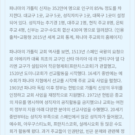
파나마의 가톨릭 신자는 352만여 명으로 인구의 85% 정도를 차
지한다. 대교구 1곳, 교구 5곳, 성직자치구 1곳, 대목구 1곳이 설정
되어 있다. 성직자는 추기경 1명, 대주교 1명, 현직 주교 8명, 은퇴
주교 4명, 신부는 교구·수도회 합산 430여 명으로 알려졌다. (인용
출처=교황청 2015년 세계 교회 통계, 파나마 주교회의 홈페이지)
파나마의 가톨릭 교회 역사를 보면, 1513년 스페인 국왕의 요청으
로 아메리카 대륙 최초의 교구인 산타 마리아 데 라 안티구아 델 다
리엔 교구가 설립되어 작은형제회(프란치스코회)가 관할했고,
1520년 도미니코회가 선교활동을 시작했다. 16세기 중반에는 예
수회가 파나마 지협에서 선교를 시작해 주로 교육 사업을 펼쳤다.
1903년 파나마 독립 이후 정부는 헌법으로 가톨릭 신앙의 우위를
인정하고 교회 사업을 재정적으로 지원했다. 1972년 헌법은 종교
의 자유를 명시하며 성직자의 공직활동을 금지했으나 교회는 여전
히 정부의 지원 아래 다양한 분야의 선교사업을 수행했다. 20세기
중반부터는 성직자 부족으로 스페인에서 많은 성직자가 들어왔고,
예수회, 아우구스티노회, 프란치스코회, 살레시오회 등 많은 수도
회가 활동해 왔다. 과거 주교들이 인권탄압, 빈곤 문제와 관련해 정