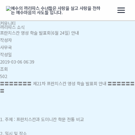
콘
텐
츠
커뮤니티
로
까리따스 소식
건
프란치스칸 영성 학술 발표회(6월 24일) 안내
너
작성자
뛰
사무국
기
작성일
2019-03-06 06:39
조회
502
〓〓〓〓〓〓〓 제21차 프란치스칸 영성 학술 발표회 안내
〓〓〓〓〓〓
〓
1.
주제 : 프란치스칸과 도미니칸 학문 전통 비교
2. 일시 및 장소