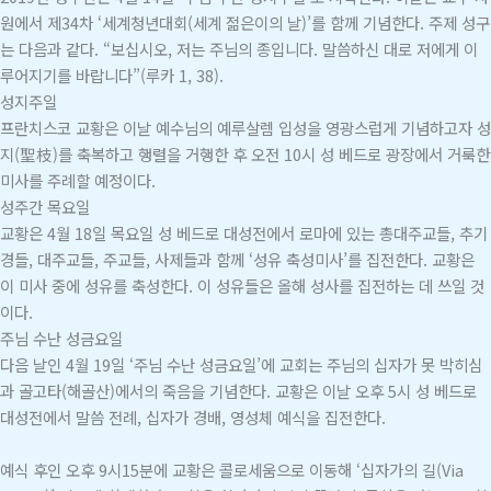
원에서 제34차 ‘세계청년대회(세계 젊은이의 날)’를 함께 기념한다. 주제 성구
는 다음과 같다. “보십시오, 저는 주님의 종입니다. 말씀하신 대로 저에게 이
루어지기를 바랍니다”(루카 1, 38).
성지주일
프란치스코 교황은 이날 예수님의 예루살렘 입성을 영광스럽게 기념하고자 성
지(聖枝)를 축복하고 행렬을 거행한 후 오전 10시 성 베드로 광장에서 거룩한
미사를 주례할 예정이다.
성주간 목요일
교황은 4월 18일 목요일 성 베드로 대성전에서 로마에 있는 총대주교들, 추기
경들, 대주교들, 주교들, 사제들과 함께 ‘성유 축성미사’를 집전한다. 교황은
이 미사 중에 성유를 축성한다. 이 성유들은 올해 성사를 집전하는 데 쓰일 것
이다.
주님 수난 성금요일
다음 날인 4월 19일 ‘주님 수난 성금요일’에 교회는 주님의 십자가 못 박히심
과 골고타(해골산)에서의 죽음을 기념한다. 교황은 이날 오후 5시 성 베드로
대성전에서 말씀 전례, 십자가 경배, 영성체 예식을 집전한다.
예식 후인 오후 9시15분에 교황은 콜로세움으로 이동해 ‘십자가의 길(Via