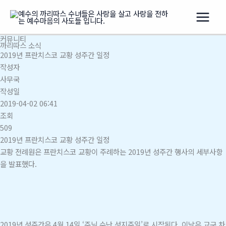
콘
텐
츠
커뮤니티
로
까리따스 소식
건
2019년 프란치스코 교황 성주간 일정
너
작성자
뛰
사무국
기
작성일
2019-04-02 06:41
조회
509
2019년 프란치스코 교황 성주간 일정
교황 전례원은 프란치스코 교황이 주례하는 2019년 성주간 행사의 세부사항
을 발표했다.
2019년 성주간은 4월 14일 ‘주님 수난 성지주일’로 시작된다. 이날은 교구 차