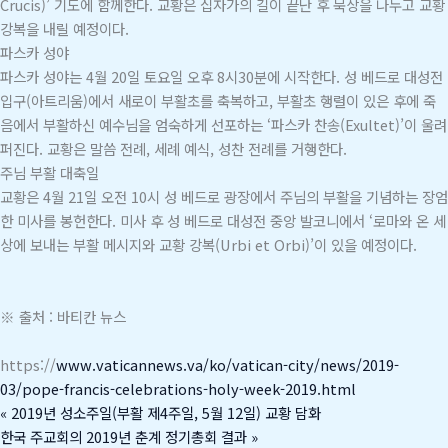
Crucis)’ 기도에 함께한다. 교황은 십자가의 길이 끝난 후 묵상을 나누고 교황
강복을 내릴 예정이다.
파스카 성야
파스카 성야는 4월 20일 토요일 오후 8시30분에 시작한다. 성 베드로 대성전
입구(아트리움)에서 새로이 부활초를 축복하고, 부활초 행렬이 있은 후에 죽
음에서 부활하신 예수님을 엄숙하게 선포하는 ‘파스카 찬송(Exultet)’이 울려
퍼진다. 교황은 말씀 전례, 세례 예식, 성찬 전례를 거행한다.
주님 부활 대축일
교황은 4월 21일 오전 10시 성 베드로 광장에서 주님의 부활을 기념하는 장엄
한 미사를 봉헌한다. 미사 후 성 베드로 대성전 중앙 발코니에서 ‘로마와 온 세
상에 보내는 부활 메시지와 교황 강복(Urbi et Orbi)’이 있을 예정이다.
※ 출처 : 바티칸 뉴스
https://
www.vaticannews.va/ko/vatican-city/news/2019-
03/pope-francis-celebrations-holy-week-2019.html
«
2019년 성소주일(부활 제4주일, 5월 12일) 교황 담화
한국 주교회의 2019년 춘계 정기총회 결과
»