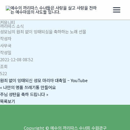
콘
텐
츠
커뮤니티
로
까리따스 소식
건
성모님의 원죄 없이 잉태되심을 축하하는 노래 선물
너
작성자
뛰
사무국
기
작성일
2021-12-08 08:52
조회
522
원죄 없이 잉태되신 성모 마리아 대축일 – YouTube
«
나만의 명품 쓰레기통 만들어요
주님 성탄을 축하 드립니다
»
목록보기
Copyright © 예수의 까리따스 수녀회 수원관구