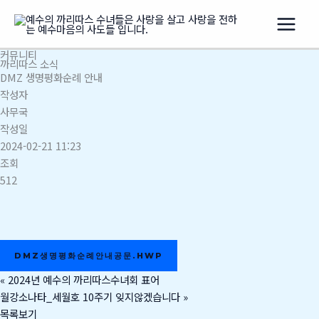
콘
텐
츠
커뮤니티
로
까리따스 소식
건
DMZ 생명평화순례 안내
너
작성자
뛰
사무국
기
작성일
2024-02-21 11:23
조회
512
DMZ생명평화순례안내공문.HWP
«
2024년 예수의 까리따스수녀회 표어
월강소나타_세월호 10주기 잊지않겠습니다
»
목록보기