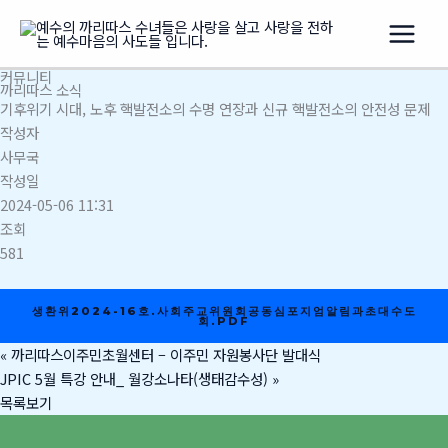
콘
텐
츠
커뮤니티
로
까리따스 소식
건
기후위기 시대, 노후 핵발전소의 수명 연장과 신규 핵발전소의 안전성 문제
너
작성자
뛰
사무국
기
작성일
2024-05-06 11:31
조회
581
생환위2024-16호.사회주교위원회공동심포지엄알림과초대수도
회.PDF
«
까리따스이주민초월센터 – 이주민 자원봉사단 발대식
JPIC 5월 특강 안내_ 월강소나타(생태감수성)
»
목록보기