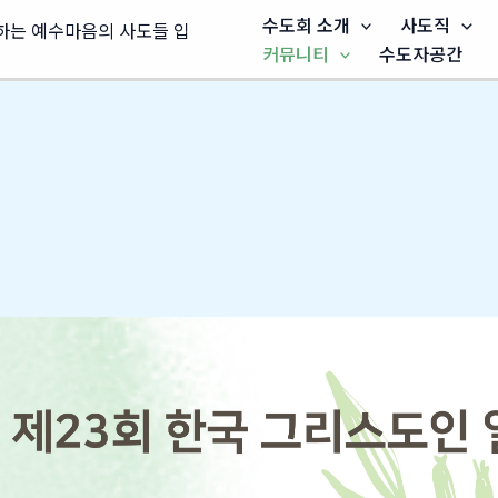
수도회 소개
사도직
커뮤니티
수도자공간