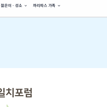
젊은이ㆍ성소
까리따스 가족