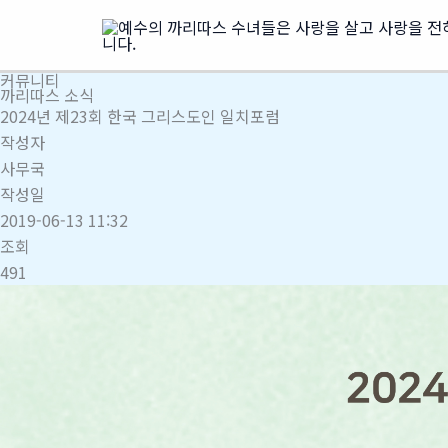
콘
텐
츠
커뮤니티
로
까리따스 소식
건
2024년 제23회 한국 그리스도인 일치포럼
너
작성자
뛰
사무국
기
작성일
2019-06-13 11:32
조회
491