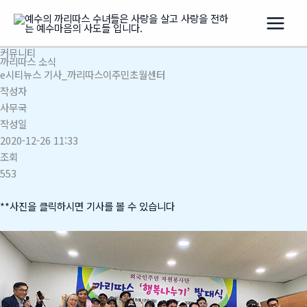
콘
텐
츠
커뮤니티
로
까리따스 소식
건
e시티뉴스 기사_까리따스이주민초월센터
너
작성자
뛰
사무국
기
작성일
2020-12-26 11:33
조회
553
**사진을 클릭하시면 기사를 볼 수 있습니다