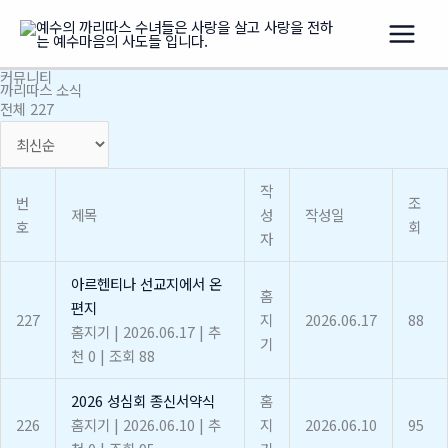
콘
텐
츠
커뮤니티
로
까리따스 소식
건
전체 227
너
뛰
기
작
번
조
제목
성
작성일
호
회
자
아르헨티나 선교지에서 온
홈
편지
227
지
2026.06.17
88
홈지기
|
2026.06.17
|
추
기
천 0
|
조회 88
2026 성심회 종신서약식
홈
226
홈지기
|
2026.06.10
|
추
지
2026.06.10
95